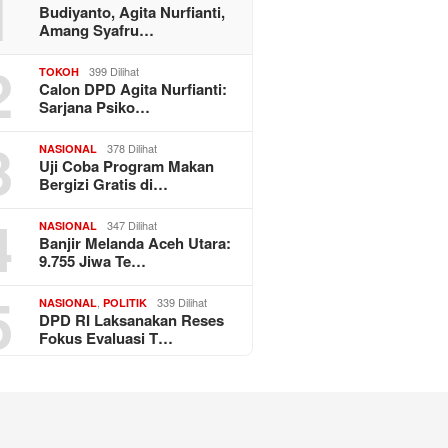
1
Budiyanto, Agita Nurfianti,
Amang Syafru…
2
399 Dilihat
TOKOH
Calon DPD Agita Nurfianti:
Sarjana Psiko…
3
378 Dilihat
NASIONAL
Uji Coba Program Makan
Bergizi Gratis di…
4
347 Dilihat
NASIONAL
Banjir Melanda Aceh Utara:
9.755 Jiwa Te…
5
,
339 Dilihat
NASIONAL
POLITIK
DPD RI Laksanakan Reses
Fokus Evaluasi T…