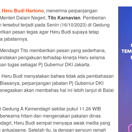
,
Heru Budi Hartono
, menerima perpanjangan
 Menteri Dalam Negeri,
Tito Karnavian
. Pemberian
tersebut terjadi pada Senin (16/10/2023) di Gedung
ikan pesan tegas agar Heru Budi supaya tetap
sa jabatannya.
endagri Tito memberikan pesan yang sederhana,
menandakan pengakuan terhadap kinerja Heru selama
kan tugas sebagai Pj Gubernur DKI Jakarta.
 Heru Budi menyatakan bahwa tidak ada pembahasan
. Biasanya, perpanjangan jabatan Pj Gubernur DKI
enegaskan akan membahas hal ini lebih lanjut di Balai
 di Gedung A Kemendagri sekitar pukul 11.26 WIB
 berwarna hitam dan mengenakan pakaian dinas
endagri, Heru Budi sempat menyapa awak media yang
antusiasme. Setelah itu, ia dengan senyum ramah