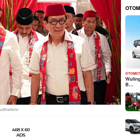
OTOM
OTOMOT
Wuling
B…
budihartono