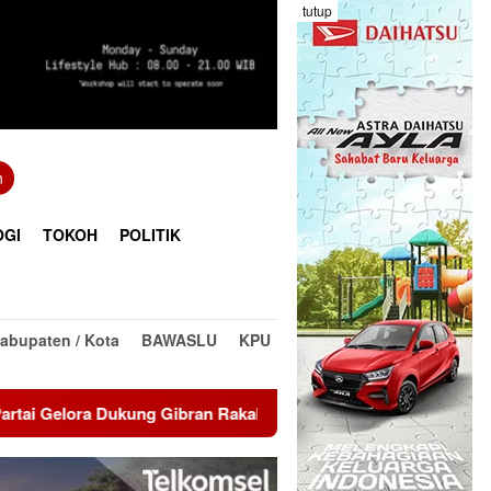
tutup
n
OGI
TOKOH
POLITIK
abupaten / Kota
BAWASLU
KPU
ng Gibran Rakabuming Raka sebagai Cawapres Prabowo di Pilpr