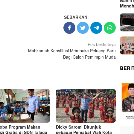
Bahlil
Meng
SEBARKAN
Pos berikutnya
Mahkamah Konstitusi Membuka Peluang Baru
Bagi Calon Pemimpin Muda
BERI
Coba Program Makan
Dicky Saromi Ditunjuk
izi Gratis di SDN Talaga
sebagai Penjabat Wali Kota