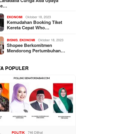
 Lahadalia Curiga Ada Upaya
he…
Oktober 18, 2023
EKONOMI
Kemudahan Booking Tiket
Kereta Cepat Who…
,
Oktober 18, 2023
BISNIS
EKONOMI
Shopee Berkomitmen
Mendorong Pertumbuhan…
TA POPULER
746 Dilihat
POLITIK