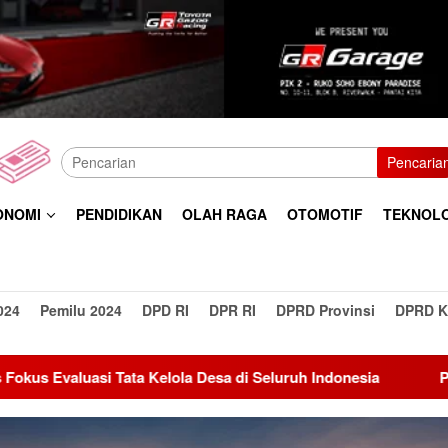
Pencaria
ONOMI
PENDIDIKAN
OLAH RAGA
OTOMOTIF
TEKNOL
024
Pemilu 2024
DPD RI
DPR RI
DPRD Provinsi
DPRD K
a Kelola Desa di Seluruh Indonesia
Partai Gelora Duku