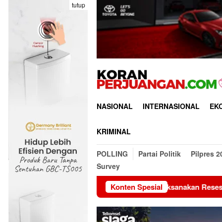
Loncat
tutup
ke
konten
NASIONAL
INTERNASIONAL
EK
KRIMINAL
POLLING
Partai Politik
Pilpres 2
Survey
DPD RI Laksanakan Reses Fokus Evaluasi Tat
Konten Spesial