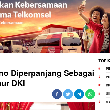
TOPI
PI
no Diperpanjang Sebagai
P
nur DKI
DP
GI
MA