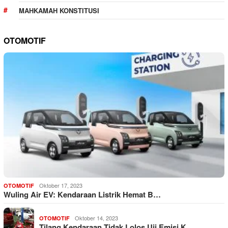
MAHKAMAH KONSTITUSI
OTOMOTIF
Oktober 17, 2023
OTOMOTIF
Wuling Air EV: Kendaraan Listrik Hemat B…
Oktober 14, 2023
OTOMOTIF
Tilang Kendaraan Tidak Lolos Uji Emisi K…