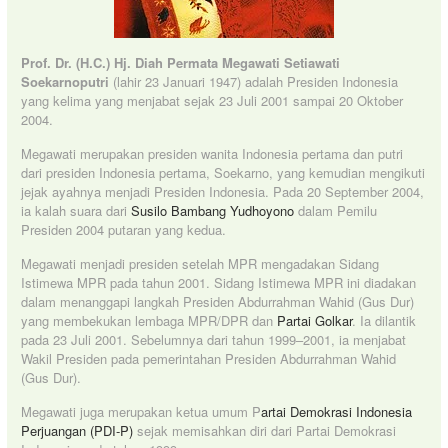
Prof. Dr. (H.C.) Hj. Diah Permata Megawati Setiawati
Soekarnoputri
(lahir 23 Januari 1947) adalah Presiden Indonesia
yang kelima yang menjabat sejak 23 Juli 2001 sampai 20 Oktober
2004.
Megawati merupakan presiden wanita Indonesia pertama dan putri
dari presiden Indonesia pertama, Soekarno, yang kemudian mengikuti
jejak ayahnya menjadi Presiden Indonesia. Pada 20 September 2004,
ia kalah suara dari
Susilo Bambang Yudhoyono
dalam Pemilu
Presiden 2004 putaran yang kedua.
Megawati menjadi presiden setelah MPR mengadakan Sidang
Istimewa MPR pada tahun 2001. Sidang Istimewa MPR ini diadakan
dalam menanggapi langkah Presiden Abdurrahman Wahid (Gus Dur)
yang membekukan lembaga MPR/DPR dan
Partai Golkar
. Ia dilantik
pada 23 Juli 2001. Sebelumnya dari tahun 1999–2001, ia menjabat
Wakil Presiden pada pemerintahan Presiden Abdurrahman Wahid
(Gus Dur).
Megawati juga merupakan ketua umum P
artai Demokrasi Indonesia
Perjuangan (PDI-P)
sejak memisahkan diri dari Partai Demokrasi