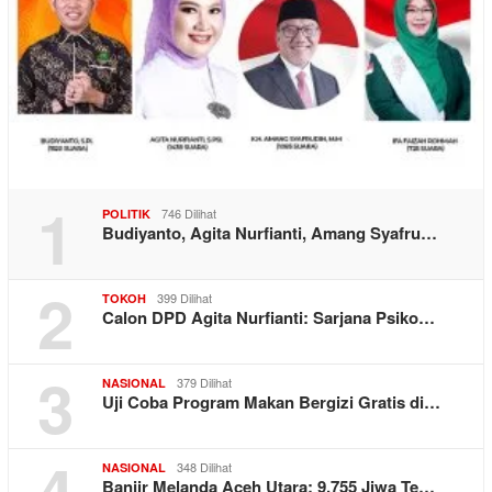
1
746 Dilihat
POLITIK
Budiyanto, Agita Nurfianti, Amang Syafru…
2
399 Dilihat
TOKOH
Calon DPD Agita Nurfianti: Sarjana Psiko…
3
379 Dilihat
NASIONAL
Uji Coba Program Makan Bergizi Gratis di…
4
348 Dilihat
NASIONAL
Banjir Melanda Aceh Utara: 9.755 Jiwa Te…