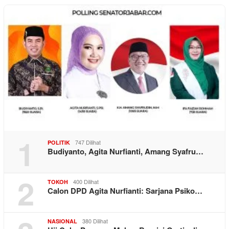
1
747 Dilihat
POLITIK
Budiyanto, Agita Nurfianti, Amang Syafru…
2
400 Dilihat
TOKOH
Calon DPD Agita Nurfianti: Sarjana Psiko…
380 Dilihat
NASIONAL