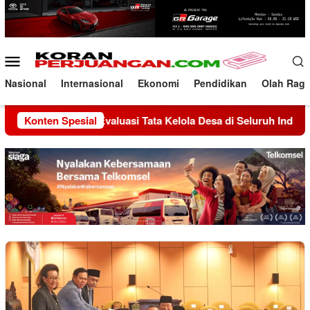
Loncat
ke
konten
Menu
Mobile
Nasional
Internasional
Ekonomi
Pendidikan
Olah Rag
ses Fokus Evaluasi Tata Kelola Desa di Seluruh Indonesia
Konten Spesial