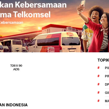
TOPI
PI
P
DP
GI
MA
AN INDONESIA