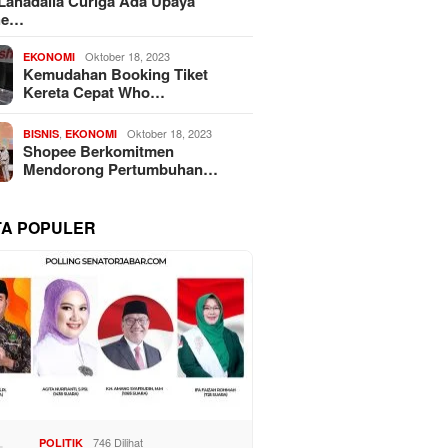
 Lahadalia Curiga Ada Upaya
he…
Oktober 18, 2023
EKONOMI
Kemudahan Booking Tiket
Kereta Cepat Who…
,
Oktober 18, 2023
BISNIS
EKONOMI
Shopee Berkomitmen
Mendorong Pertumbuhan…
TA POPULER
746 Dilihat
POLITIK