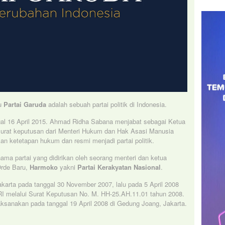
u
Partai Garuda
adalah sebuah partai politik di Indonesia.
gal 16 April 2015. Ahmad Ridha Sabana menjabat sebagai Ketua
surat keputusan dari Menteri Hukum dan Hak Asasi Manusia
n ketetapan hukum dan resmi menjadi partai politik.
ama partai yang didirikan oleh seorang menteri dan ketua
rde Baru,
Harmoko
yakni
Partai Kerakyatan Nasional
.
Jakarta pada tanggal 30 November 2007, lalu pada 5 April 2008
I melalui Surat Keputusan No. M. HH-25.AH.11.01 tahun 2008.
laksanakan pada tanggal 19 April 2008 di Gedung Joang, Jakarta.