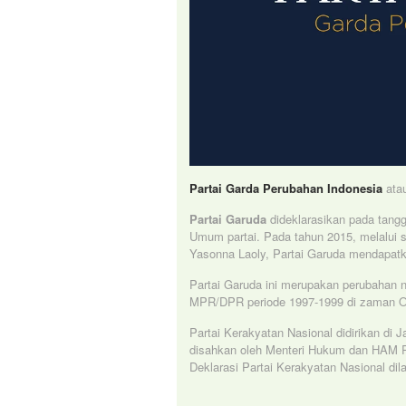
Partai Garda Perubahan Indonesia
ata
Partai Garuda
dideklarasikan pada tang
Umum partai. Pada tahun 2015, melalui 
Yasonna Laoly, Partai Garuda mendapatka
Partai Garuda ini merupakan perubahan n
MPR/DPR periode 1997-1999 di zaman O
Partai Kerakyatan Nasional didirikan di 
disahkan oleh Menteri Hukum dan HAM R
Deklarasi Partai Kerakyatan Nasional di