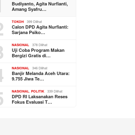
1
Budiyanto, Agita Nurfianti,
Amang Syafru…
2
399 Dilihat
TOKOH
Calon DPD Agita Nurfianti:
Sarjana Psiko…
3
378 Dilihat
NASIONAL
Uji Coba Program Makan
Bergizi Gratis di…
4
346 Dilihat
NASIONAL
Banjir Melanda Aceh Utara:
9.755 Jiwa Te…
5
,
339 Dilihat
NASIONAL
POLITIK
DPD RI Laksanakan Reses
Fokus Evaluasi T…