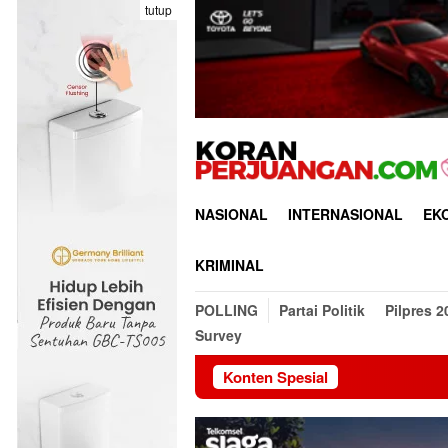
Loncat
tutup
ke
konten
NASIONAL
INTERNASIONAL
EK
KRIMINAL
POLLING
Partai Politik
Pilpres 2
Survey
Konten Spesial
DPD RI Laksan