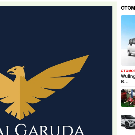
OTOM
OTOMOT
Wuling
B…