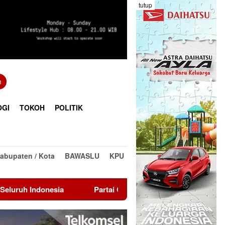
tutup
n
OGI
TOKOH
POLITIK
abupaten / Kota
BAWASLU
KPU
sia
Partai Gelora Dukung Gibran Rakabuming Raka seba