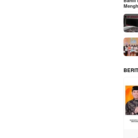
Bahlil
Meng
BERI