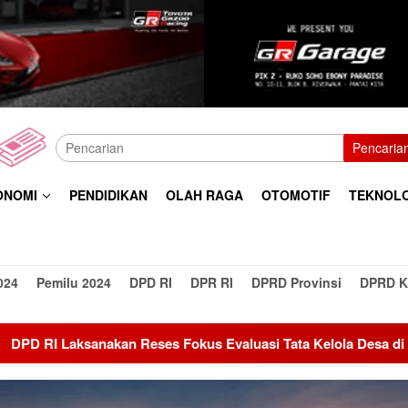
Pencaria
ONOMI
PENDIDIKAN
OLAH RAGA
OTOMOTIF
TEKNOL
024
Pemilu 2024
DPD RI
DPR RI
DPRD Provinsi
DPRD K
akan Reses Fokus Evaluasi Tata Kelola Desa di Seluruh Indone