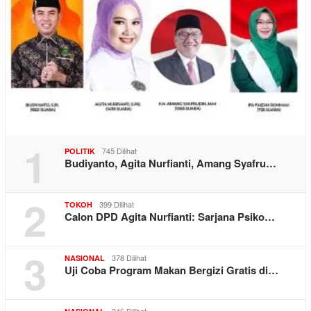
1
745 Dilihat
POLITIK
Budiyanto, Agita Nurfianti, Amang Syafru…
2
399 Dilihat
TOKOH
Calon DPD Agita Nurfianti: Sarjana Psiko…
3
378 Dilihat
NASIONAL
Uji Coba Program Makan Bergizi Gratis di…
346 Dilihat