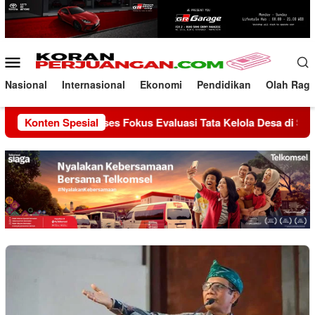
Loncat
ke
konten
Menu
Mobile
Nasional
Internasional
Ekonomi
Pendidikan
Olah Rag
sanakan Reses Fokus Evaluasi Tata Kelola Desa di Seluruh Indo
Konten Spesial