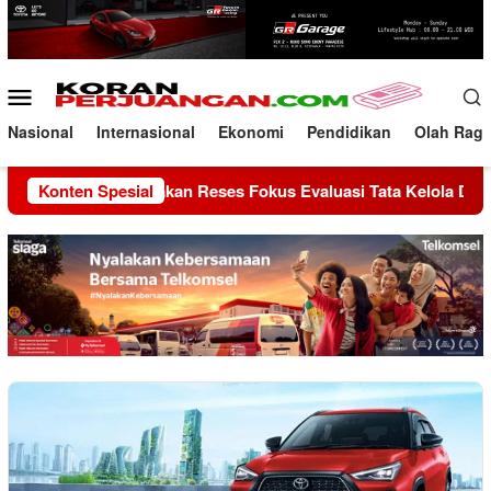
Loncat
ke
konten
Menu
Mobile
Nasional
Internasional
Ekonomi
Pendidikan
Olah Rag
PD RI Laksanakan Reses Fokus Evaluasi Tata Kelola Desa di Se
Konten Spesial