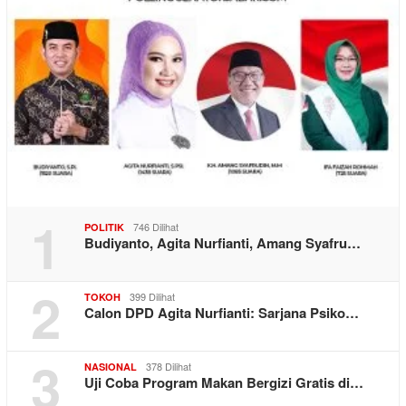
1
746 Dilihat
POLITIK
Budiyanto, Agita Nurfianti, Amang Syafru…
2
399 Dilihat
TOKOH
Calon DPD Agita Nurfianti: Sarjana Psiko…
3
378 Dilihat
NASIONAL
Uji Coba Program Makan Bergizi Gratis di…