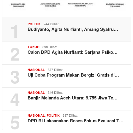
1
744 Dilihat
POLITIK
Budiyanto, Agita Nurfianti, Amang Syafru…
2
398 Dilihat
TOKOH
Calon DPD Agita Nurfianti: Sarjana Psiko…
3
377 Dilihat
NASIONAL
Uji Coba Program Makan Bergizi Gratis di…
4
346 Dilihat
NASIONAL
Banjir Melanda Aceh Utara: 9.755 Jiwa Te…
5
,
337 Dilihat
NASIONAL
POLITIK
DPD RI Laksanakan Reses Fokus Evaluasi T…