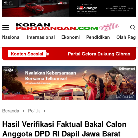
Loncat
ke
konten
Menu
Mobile
Nasional
Internasional
Ekonomi
Pendidikan
Olah Rag
 Indonesia
Konten Spesial
Partai Gelora Dukung Gibran Rakabuming Ra
Beranda
Politik
Hasil Verifikasi Faktual Bakal Calon
Anggota DPD RI Dapil Jawa Barat